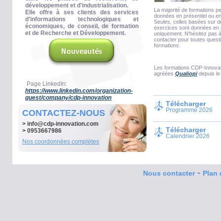
développement et d'industrialisation.
La majorité de formations p
Elle offre à ses clients des services
données en présentiel ou en
d'informations technologiques et
Seules, celles basées sur 
économiques, de conseil, de formation
exercices sont données en 
et de Recherche et Développement.
uniquement. N'hésitez pas 
contacter pour toutes quest
formations.
Les formations CDP-Innovat
agréées
Qualiopi
depuis le
Page LinkedIn:
https://www.linkedin.com/organization-
guest/company/cdp-innovation
Télécharger
Programme 2026
CONTACTEZ-NOUS
>
info@cdp-innovation.com
Télécharger
> 0953667986
Calendrier 2026
Nos coordonnées complètes
-
Nous contacter
Plan 