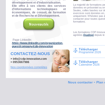
développement et d'industrialisation.
La majorité de formations p
Elle offre à ses clients des services
données en présentiel ou en
d'informations technologiques et
Seules, celles basées sur 
économiques, de conseil, de formation
exercices sont données en 
et de Recherche et Développement.
uniquement. N'hésitez pas 
contacter pour toutes quest
formations.
Les formations CDP-Innovat
agréées
Qualiopi
depuis le
Page LinkedIn:
https://www.linkedin.com/organization-
guest/company/cdp-innovation
Télécharger
Programme 2026
CONTACTEZ-NOUS
>
info@cdp-innovation.com
Télécharger
> 0953667986
Calendrier 2026
Nos coordonnées complètes
-
Nous contacter
Plan 