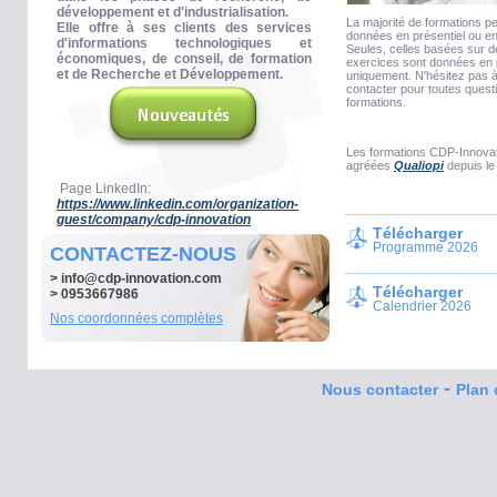
développement et d'industrialisation.
La majorité de formations p
Elle offre à ses clients des services
données en présentiel ou en
d'informations technologiques et
Seules, celles basées sur 
économiques, de conseil, de formation
exercices sont données en 
et de Recherche et Développement.
uniquement. N'hésitez pas 
contacter pour toutes quest
formations.
Les formations CDP-Innovat
agréées
Qualiopi
depuis le
Page LinkedIn:
https://www.linkedin.com/organization-
guest/company/cdp-innovation
Télécharger
Programme 2026
CONTACTEZ-NOUS
>
info@cdp-innovation.com
Télécharger
> 0953667986
Calendrier 2026
Nos coordonnées complètes
-
Nous contacter
Plan 