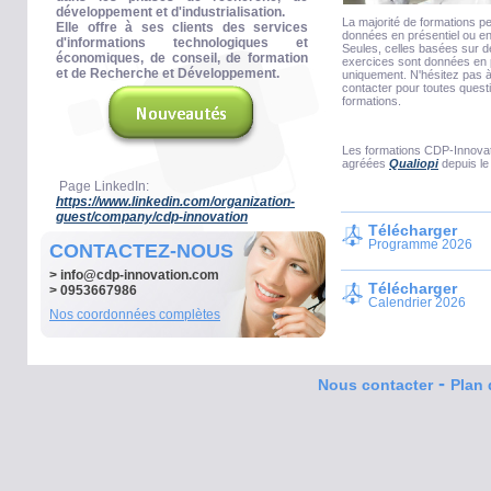
développement et d'industrialisation.
La majorité de formations p
Elle offre à ses clients des services
données en présentiel ou en
d'informations technologiques et
Seules, celles basées sur 
économiques, de conseil, de formation
exercices sont données en 
et de Recherche et Développement.
uniquement. N'hésitez pas 
contacter pour toutes quest
formations.
Les formations CDP-Innovat
agréées
Qualiopi
depuis le
Page LinkedIn:
https://www.linkedin.com/organization-
guest/company/cdp-innovation
Télécharger
Programme 2026
CONTACTEZ-NOUS
>
info@cdp-innovation.com
Télécharger
> 0953667986
Calendrier 2026
Nos coordonnées complètes
-
Nous contacter
Plan 