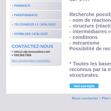
Recherche possib
- nom de réaction
- structure (réac
- intermédiaires 
- conditions
- mécanisme
CONTACTEZ-NOUS
Possibilité de re
>
info@cdp-innovation.com
> 0953667986
Nos coordonnées complètes
* Toutes les base
reconnus par la m
structurales.
-
Nous contacter
Plan 