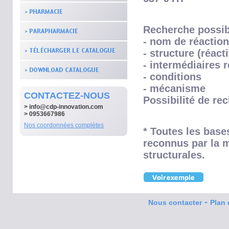
Recherche possib
- nom de réaction
- structure (réac
- intermédiaires 
- conditions
- mécanisme
CONTACTEZ-NOUS
Possibilité de re
>
info@cdp-innovation.com
> 0953667986
Nos coordonnées complètes
* Toutes les base
reconnus par la m
structurales.
-
Nous contacter
Plan 