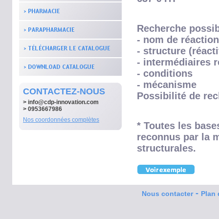
Recherche possib
- nom de réaction
- structure (réac
- intermédiaires 
- conditions
- mécanisme
CONTACTEZ-NOUS
Possibilité de re
>
info@cdp-innovation.com
> 0953667986
Nos coordonnées complètes
* Toutes les base
reconnus par la m
structurales.
-
Nous contacter
Plan 