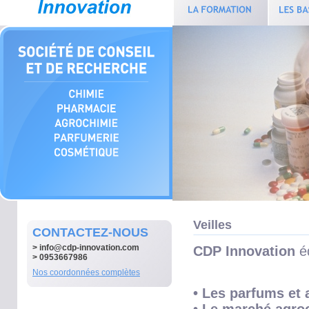
Veilles
CONTACTEZ-NOUS
>
info@cdp-innovation.com
CDP Innovation
éd
> 0953667986
Nos coordonnées complètes
• Les parfums
et