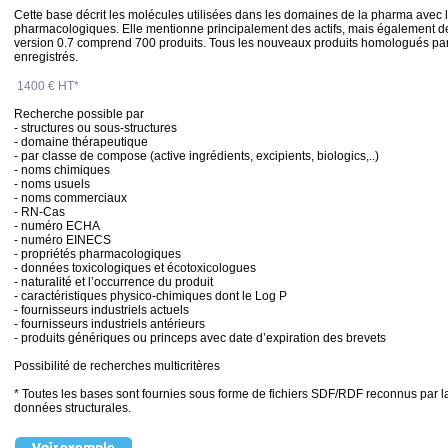
Cette base décrit les molécules utilisées dans les domaines de la pharma avec 
pharmacologiques. Elle mentionne principalement des actifs, mais également de
version 0.7 comprend 700 produits. Tous les nouveaux produits homologués pa
enregistrés.
1400 € HT*
Recherche possible par
- structures ou sous-structures
- domaine thérapeutique
- par classe de compose (active ingrédients, excipients, biologics,..)
- noms chimiques
- noms usuels
- noms commerciaux
- RN-Cas
- numéro ECHA
- numéro EINECS
- propriétés pharmacologiques
- données toxicologiques et écotoxicologues
- naturalité et l’occurrence du produit
- caractéristiques physico-chimiques dont le Log P
- fournisseurs industriels actuels
- fournisseurs industriels antérieurs
- produits génériques ou princeps avec date d’expiration des brevets
Possibilité de recherches multicritères
* Toutes les bases sont fournies sous forme de fichiers SDF/RDF reconnus par la
données structurales.