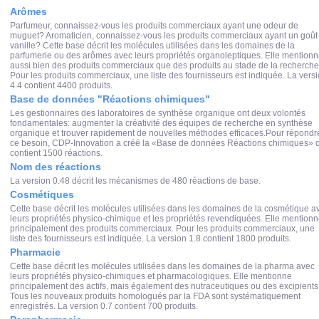
Arômes
Parfumeur, connaissez-vous les produits commerciaux ayant une odeur de
muguet? Aromaticien, connaissez-vous les produits commerciaux ayant un goût
vanille? Cette base décrit les molécules utilisées dans les domaines de la
parfumerie ou des arômes avec leurs propriétés organoleptiques. Elle mention
aussi bien des produits commerciaux que des produits au stade de la recherche
Pour les produits commerciaux, une liste des fournisseurs est indiquée. La vers
4.4 contient 4400 produits.
Base de données "Réactions chimiques"
Les gestionnaires des laboratoires de synthèse organique ont deux volontés
fondamentales: augmenter la créativité des équipes de recherche en synthèse
organique et trouver rapidement de nouvelles méthodes efficaces.Pour répondr
ce besoin, CDP-Innovation a créé la «Base de données Réactions chimiques» 
contient 1500 réactions.
Nom des réactions
La version 0.48 décrit les mécanismes de 480 réactions de base.
Cosmétiques
Cette base décrit les molécules utilisées dans les domaines de la cosmétique a
leurs propriétés physico-chimique et les propriétés revendiquées. Elle mention
principalement des produits commerciaux. Pour les produits commerciaux, une
liste des fournisseurs est indiquée. La version 1.8 contient 1800 produits.
Pharmacie
Cette base décrit les molécules utilisées dans les domaines de la pharma avec
leurs propriétés physico-chimiques et pharmacologiques. Elle mentionne
principalement des actifs, mais également des nutraceutiques ou des excipients
Tous les nouveaux produits homologués par la FDA sont systématiquement
enregistrés. La version 0.7 contient 700 produits.