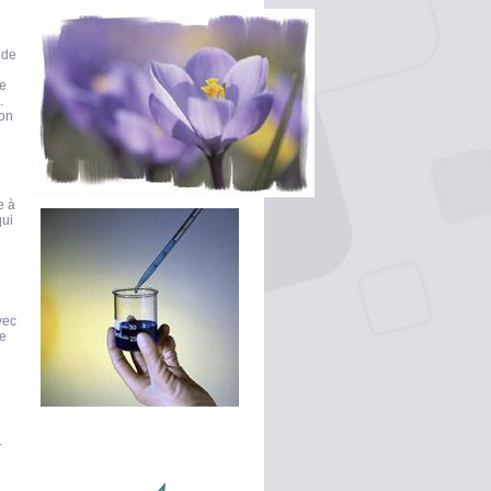
 de
ne
.
ion
e à
qui
vec
ne
.