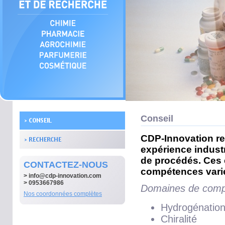
Conseil
CDP-Innovation re
expérience indust
de procédés. Ces e
CONTACTEZ-NOUS
compétences varié
>
info@cdp-innovation.com
> 0953667986
Domaines de comp
Nos coordonnées complètes
Hydrogénatio
Chiralité