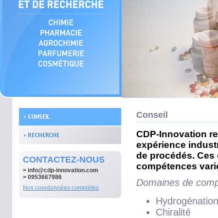
Conseil
CDP-Innovation re
expérience indust
de procédés. Ces e
CONTACTEZ-NOUS
compétences varié
>
info@cdp-innovation.com
> 0953667986
Domaines de comp
Nos coordonnées complètes
Hydrogénatio
Chiralité