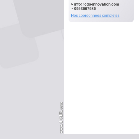
>
info@cdp-innovation.com
> 0953667986
Nos coordonnées complètes