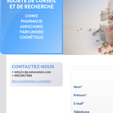
CONTACTEZ-NOUS
>
info@cdp-innovation.com
> 0953667986
Nos coordonnées complètes
Nom
*
Prénom
*
E-mail
*
Téléphone