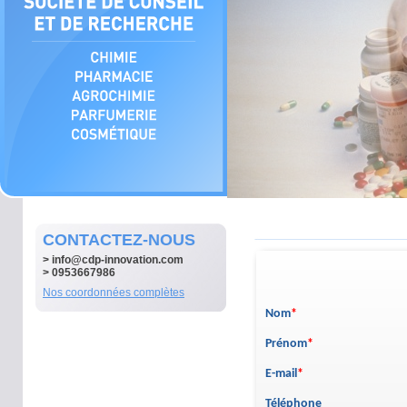
CONTACTEZ-NOUS
>
info@cdp-innovation.com
> 0953667986
Nos coordonnées complètes
Nom
*
Prénom
*
E-mail
*
Téléphone