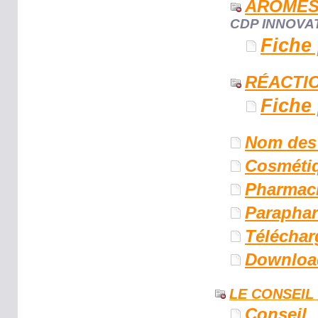
ARÔME
CDP INNOVA
Fiche
RÉACTI
Fiche
Nom des 
Cosméti
Pharmac
Parapha
Téléchar
Downloa
LE CONSEIL
Conseil