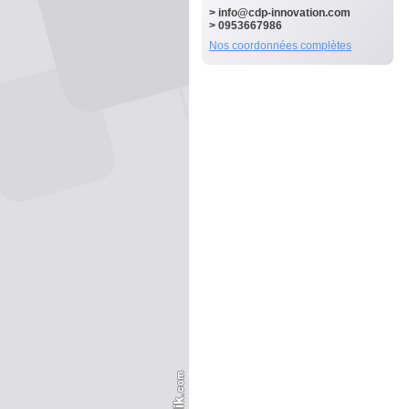
>
info@cdp-innovation.com
> 0953667986
Nos coordonnées complètes