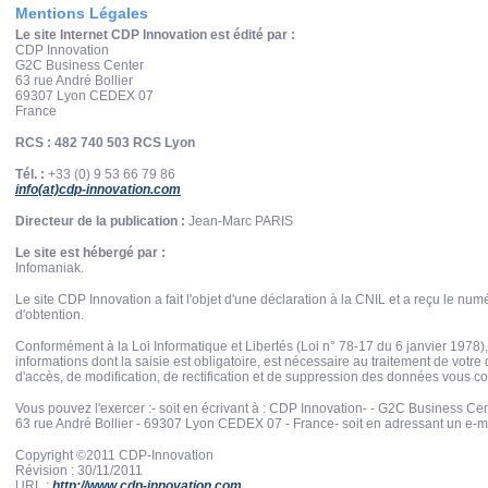
Mentions Légales
Le site Internet CDP Innovation est édité par :
CDP Innovation
G2C Business Center
63 rue André Bollier
69307 Lyon CEDEX 07
France
RCS : 482 740 503 RCS Lyon
Tél. :
+33 (0) 9 53 66 79 86
info(at)cdp-innovation.com
Directeur de la publication :
Jean-Marc PARIS
Le site est hébergé par :
Infomaniak.
Le site CDP Innovation a fait l'objet d'une déclaration à la CNIL et a reçu le nu
d'obtention.
Conformément à la Loi Informatique et Libertés (Loi n° 78-17 du 6 janvier 1978)
informations dont la saisie est obligatoire, est nécessaire au traitement de votr
d'accès, de modification, de rectification et de suppression des données vous c
Vous pouvez l'exercer :- soit en écrivant à : CDP Innovation- - G2C Business Ce
63 rue André Bollier - 69307 Lyon CEDEX 07 - France- soit en adressant un e-ma
Copyright ©2011 CDP-Innovation
Révision : 30/11/2011
URL :
http://www.cdp-innovation.com