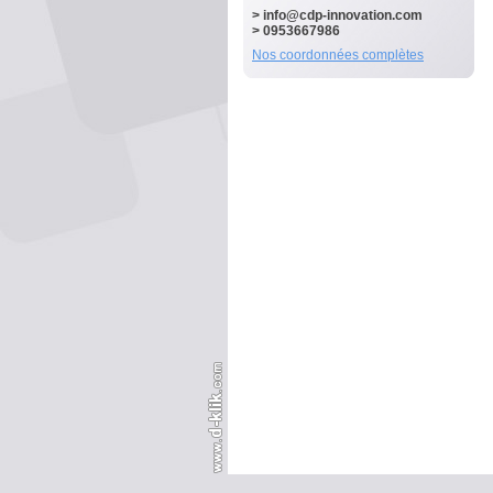
>
info@cdp-innovation.com
> 0953667986
Nos coordonnées complètes