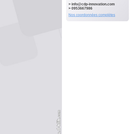
>
info@cdp-innovation.com
> 0953667986
Nos coordonnées complètes