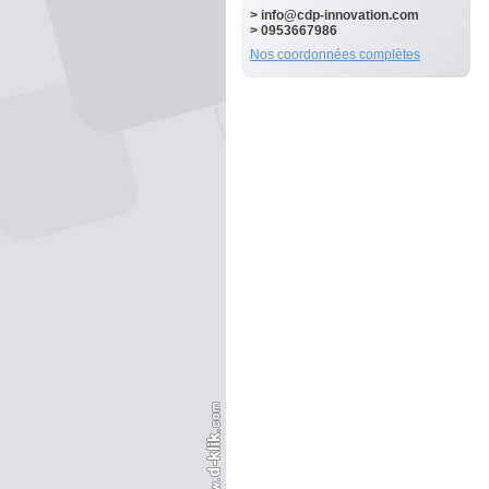
>
info@cdp-innovation.com
> 0953667986
Nos coordonnées complètes