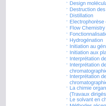
Design molécula
Destruction des 
Distillation
Electrophorèse c
Flow Chemistry 
Fonctionnalisat
Hydrogénation
Initiation au gé
Initiation aux p
Interprétation d
Interprétation 
chromatographie
Interprétation 
chromatographie
La chimie organ
(Travaux dirigés
Le solvant en c
Méthodes récent