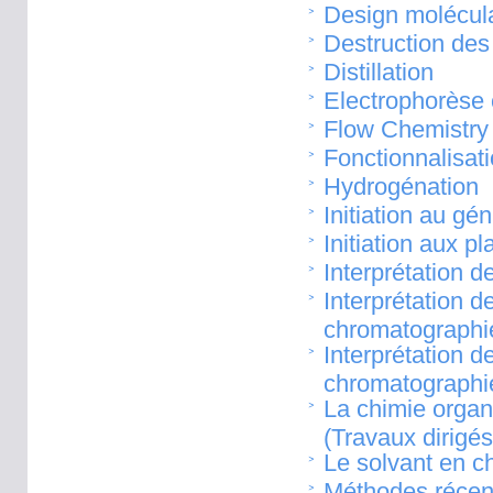
Design molécula
Destruction des 
Distillation
Electrophorèse c
Flow Chemistry 
Fonctionnalisat
Hydrogénation
Initiation au gé
Initiation aux p
Interprétation d
Interprétation 
chromatographie
Interprétation 
chromatographie
La chimie organ
(Travaux dirigés
Le solvant en c
Méthodes récent