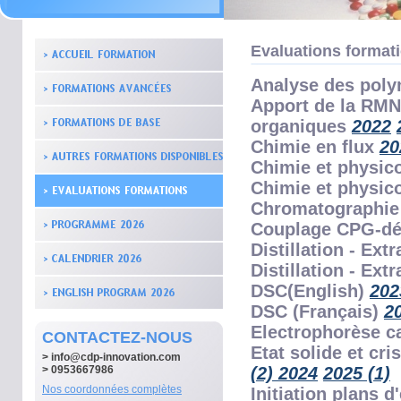
Evaluations format
Analyse des pol
Apport de la RMN 
organiques
2022
Chimie en flux
20
Chimie et physic
Chimie et physic
Chromatographie
Couplage CPG-dét
Distillation - Ext
Distillation - Ext
DSC(English)
202
DSC (Français)
2
Electrophorèse ca
CONTACTEZ-NOUS
Etat solide et cri
>
info@cdp-innovation.com
> 0953667986
(2)
2024
2025 (1)
Nos coordonnées complètes
Initiation plans 