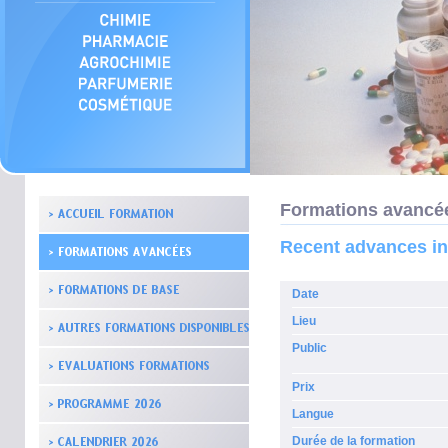
Formations avancé
Recent advances in
Date
Lieu
Public
Prix
Langue
Durée de la formation