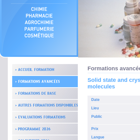
Formations avancé
Solid state and crys
molecules
Date
Lieu
Public
Prix
Langue