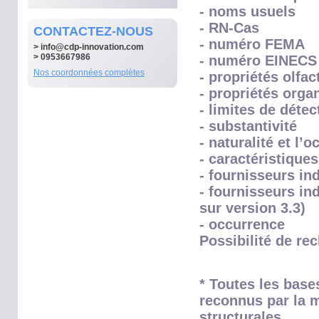
- noms usuels
- RN-Cas
CONTACTEZ-NOUS
- numéro FEMA
>
info@cdp-innovation.com
> 0953667986
- numéro EINECS
Nos coordonnées complètes
- propriétés olfac
- propriétés orga
- limites de détec
- substantivité
- naturalité et l’
- caractéristique
- fournisseurs ind
- fournisseurs in
sur version 3.3)
- occurrence
Possibilité de re
* Toutes les base
reconnus par la m
structurales.