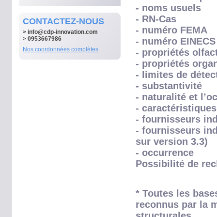
- noms usuels
- RN-Cas
CONTACTEZ-NOUS
- numéro FEMA
>
info@cdp-innovation.com
> 0953667986
- numéro EINECS
Nos coordonnées complètes
- propriétés olfac
- propriétés orga
- limites de détec
- substantivité
- naturalité et l’
- caractéristique
- fournisseurs ind
- fournisseurs in
sur version 3.3)
- occurrence
Possibilité de re
* Toutes les base
reconnus par la m
structurales.