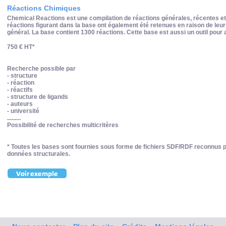
Réactions Chimiques
Chemical Reactions est une compilation de réactions générales, récentes et o
réactions figurant dans la base ont également été retenues en raison de leu
général. La base contient 1300 réactions. Cette base est aussi un outil pour a
750 € HT*
Recherche possible par
- structure
- réaction
- réactifs
- structure de ligands
- auteurs
- université
.........
Possibilité de recherches multicritères
* Toutes les bases sont fournies sous forme de fichiers SDF/RDF reconnus pa
données structurales.