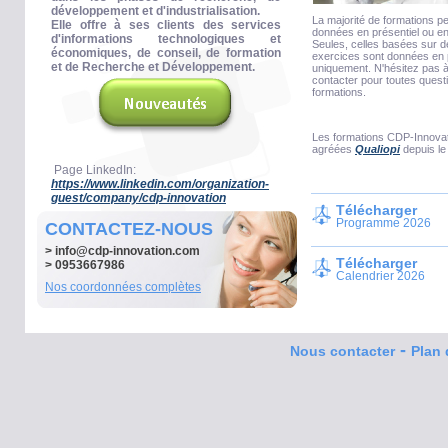
développement et d'industrialisation.
La majorité de formations p
Elle offre à ses clients des services
données en présentiel ou en
d'informations technologiques et
Seules, celles basées sur 
économiques, de conseil, de formation
exercices sont données en 
et de Recherche et Développement.
uniquement. N'hésitez pas 
contacter pour toutes quest
formations.
Les formations CDP-Innovat
agréées
Qualiopi
depuis le
Page LinkedIn:
https://www.linkedin.com/organization-
guest/company/cdp-innovation
Télécharger
Programme 2026
CONTACTEZ-NOUS
>
info@cdp-innovation.com
Télécharger
> 0953667986
Calendrier 2026
Nos coordonnées complètes
-
Nous contacter
Plan 