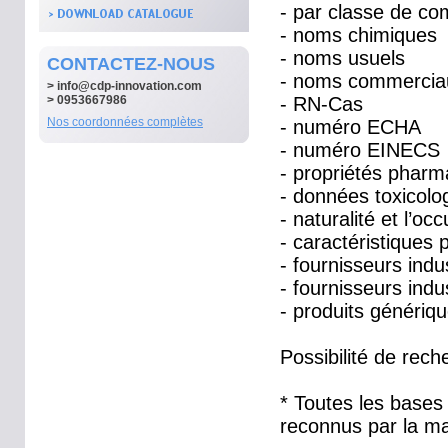
- par classe de com
- noms chimiques
- noms usuels
CONTACTEZ-NOUS
- noms commercia
>
info@cdp-innovation.com
> 0953667986
- RN-Cas
Nos coordonnées complètes
- numéro ECHA
- numéro EINECS
- propriétés pharm
- données toxicolo
- naturalité et l’oc
- caractéristiques
- fournisseurs indu
- fournisseurs indu
- produits génériq
Possibilité de rech
* Toutes les bases
reconnus par la ma