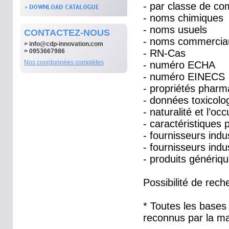
- par classe de com
- noms chimiques
- noms usuels
CONTACTEZ-NOUS
- noms commercia
>
info@cdp-innovation.com
> 0953667986
- RN-Cas
Nos coordonnées complètes
- numéro ECHA
- numéro EINECS
- propriétés pharm
- données toxicolo
- naturalité et l’oc
- caractéristiques
- fournisseurs indu
- fournisseurs indu
- produits génériq
Possibilité de rech
* Toutes les bases
reconnus par la ma