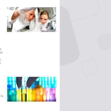
s
c
se
s
x
 in