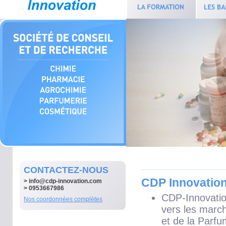
CONTACTEZ-NOUS
CDP Innovatio
>
info@cdp-innovation.com
> 0953667986
CDP-Innovatio
Nos coordonnées complètes
vers les marc
et de la
Parfu