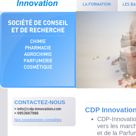
CONTACTEZ-NOUS
CDP Innovatio
>
info@cdp-innovation.com
> 0953667986
CDP-Innovatio
Nos coordonnées complètes
vers les marc
et de la
Parfu