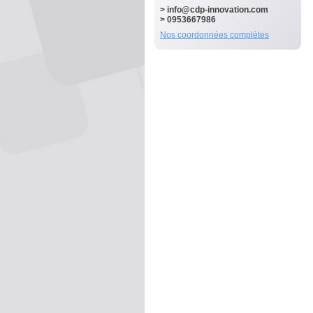
>
info@cdp-innovation.com
> 0953667986
Nos coordonnées complètes