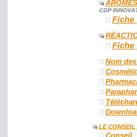
ARÔME
CDP INNOVA
Fiche
RÉACTI
Fiche
Nom des 
Cosméti
Pharmac
Parapha
Téléchar
Downloa
LE CONSEIL
Conseil