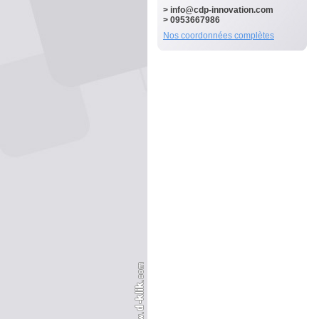
>
info@cdp-innovation.com
> 0953667986
Nos coordonnées complètes