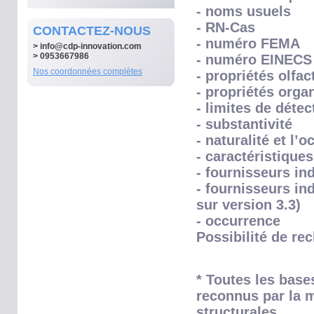
- noms usuels
- RN-Cas
CONTACTEZ-NOUS
- numéro FEMA
>
info@cdp-innovation.com
> 0953667986
- numéro EINECS
Nos coordonnées complètes
- propriétés olfac
- propriétés orga
- limites de détec
- substantivité
- naturalité et l’
- caractéristique
- fournisseurs ind
- fournisseurs in
sur version 3.3)
- occurrence
Possibilité de re
* Toutes les base
reconnus par la m
structurales.