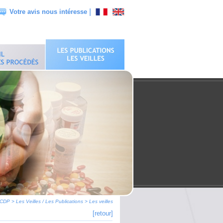
|
Votre avis nous intéresse
 CDP
>
Les Veilles / Les Publications
>
Les veilles
[retour]