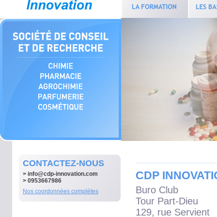
CONTACTEZ-NOUS
CDP INNOVATI
>
info@cdp-innovation.com
> 0953667986
Buro Club
Nos coordonnées complètes
Tour Part-Dieu
129, rue Servient